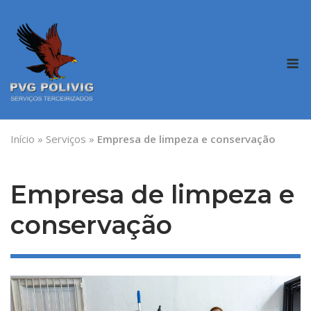
Skip
to
content
M
Início
»
Serviços
»
Empresa de limpeza e conservação
Empresa de limpeza e
conservação