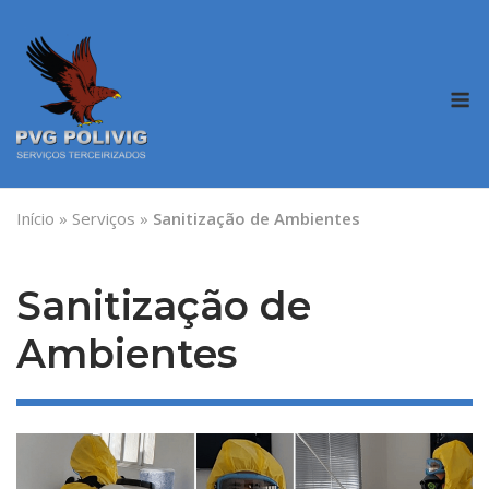
Skip
to
content
M
Início
»
Serviços
»
Sanitização de Ambientes
Sanitização de
Ambientes