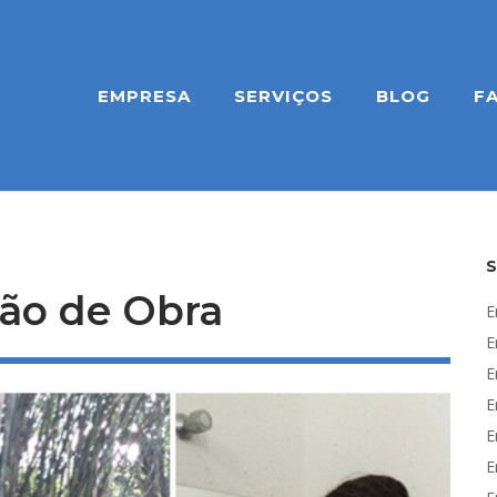
EMPRESA
SERVIÇOS
BLOG
F
Mão de Obra
E
E
E
E
E
E