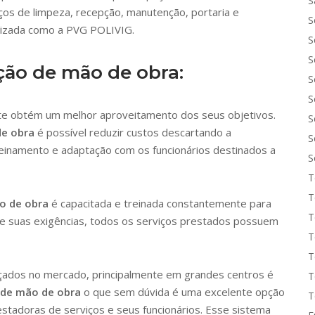
S
iços de limpeza, recepção, manutenção, portaria e
S
lizada como a PVG POLIVIG.
S
S
ção de mão de obra:
S
S
nte obtém um melhor aproveitamento dos seus objetivos.
S
de obra
é possível reduzir custos descartando a
S
einamento e adaptação com os funcionários destinados a
S
T
T
o de obra
é capacitada e treinada constantemente para
T
 suas exigências, todos os serviços prestados possuem
T
T
çados no mercado, principalmente em grandes centros é
T
 de mão de obra
o que sem dúvida é uma excelente opção
T
stadoras de serviços e seus funcionários. Esse sistema