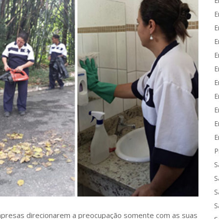
E
E
E
E
E
E
E
E
E
E
E
P
S
S
S
S
empresas direcionarem a preocupação somente com as suas